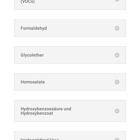
(VOCs)
Formaldehyd
Glycolether
Homosalate
Hydroxybenzoesäure und
Hydroxybenzoat
Imidazolidinyl Urea